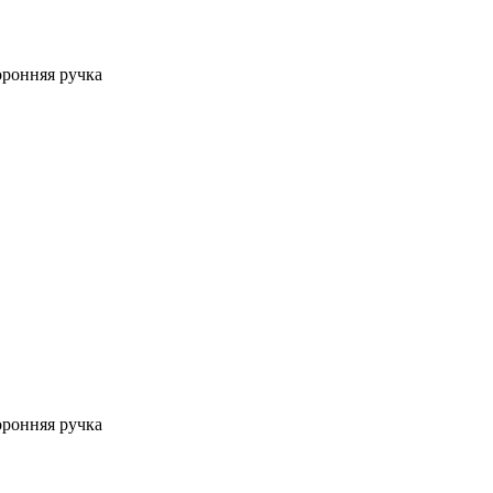
оронняя ручка
оронняя ручка