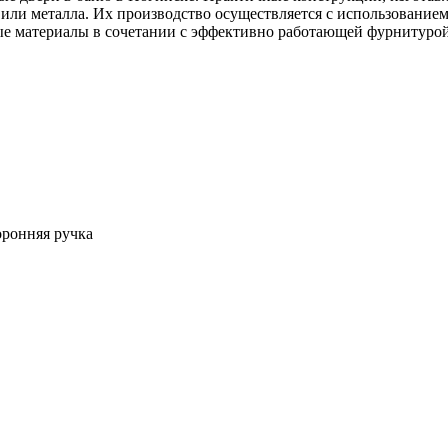
 или металла. Их производство осуществляется с использование
ые материалы в сочетании с эффективно работающей фурнитурой
оронняя ручка