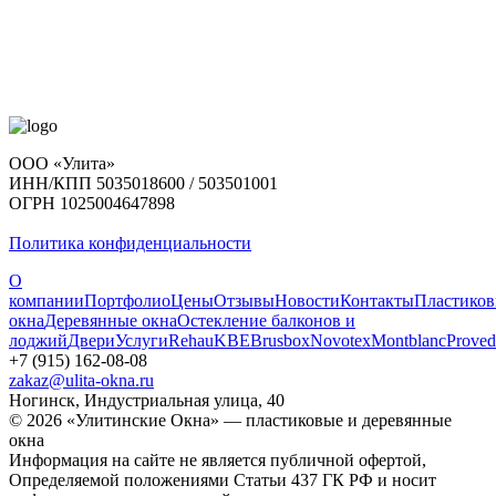
ООО «Улита»
ИНН/КПП 5035018600 / 503501001
ОГРН 1025004647898
Политика конфиденциальности
О
компании
Портфолио
Цены
Отзывы
Новости
Контакты
Пластико
окна
Деревянные окна
Остекление балконов и
лоджий
Двери
Услуги
Rehau
KBE
Brusbox
Novotex
Montblanc
Proved
+7 (915) 162-08-08
zakaz@ulita-okna.ru
Ногинск, Индустриальная улица, 40
© 2026 «Улитинские Окна» — пластиковые и деревянные
окна
Информация на сайте не является публичной офертой,
Определяемой положениями Статьи 437 ГК РФ и носит